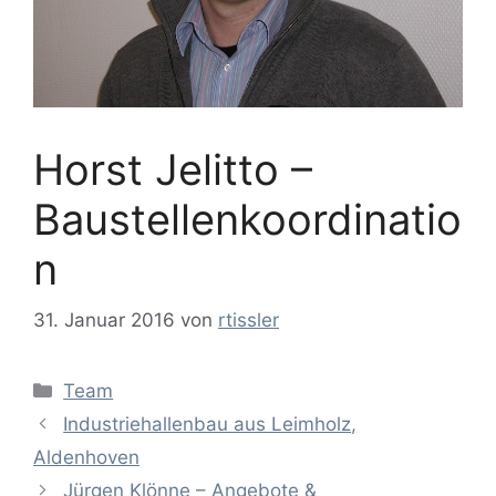
Horst Jelitto –
Baustellenkoordinatio
n
31. Januar 2016
von
rtissler
Kategorien
Team
Industriehallenbau aus Leimholz,
Aldenhoven
Jürgen Klönne – Angebote &